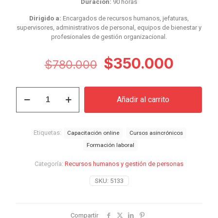
Duración:
90 horas
Dirigido a:
Encargados de recursos humanos, jefaturas,
supervisores, administrativos de personal, equipos de bienestar y
profesionales de gestión organizacional.
El
El
$
350.000
$
780.000
precio
precio
original
actual
Curso
Añadir al carrito
Legislación
era:
es:
Laboral
$780.000.
$350.
Chilena
Aplicada
Etiquetas:
Capacitación online
Cursos asincrónicos
a
Formación laboral
Recursos
Humanos
Categoría:
Recursos humanos y gestión de personas
cantidad
SKU:
5133
Compartir