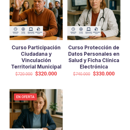
Curso Participación
Curso Protección de
Ciudadana y
Datos Personales en
Vinculación
Salud y Ficha Clínica
Territorial Municipal
Electrónica
El
El
El
El
$
320.000
$
330.000
$
720.000
$
740.000
precio
precio
precio
precio
original
actual
original
actual
era:
es:
era:
es:
$720.000.
$320.000.
$740.000.
$330.0
EN OFERTA