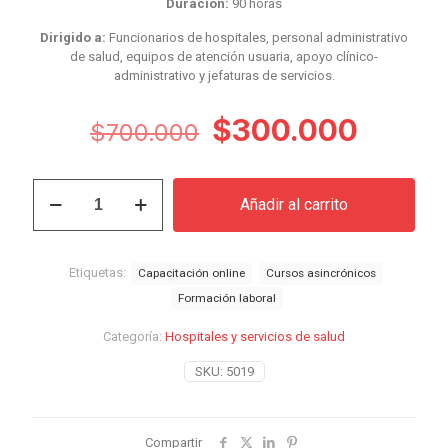
Duración:
90 horas
Dirigido a:
Funcionarios de hospitales, personal administrativo
de salud, equipos de atención usuaria, apoyo clínico-
administrativo y jefaturas de servicios.
El
El
$
300.000
$
700.000
precio
preci
original
actual
Curso
Añadir al carrito
Gestión
era:
es:
de
$700.000.
$300.
Riesgos
Clínicos
Etiquetas:
Capacitación online
Cursos asincrónicos
y
Formación laboral
Notificación
de
Categoría:
Hospitales y servicios de salud
Eventos
Adversos
SKU:
5019
cantidad
Compartir