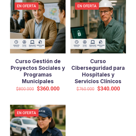
EN OFERTA
EN OFERTA
Curso Gestión de
Curso
Proyectos Sociales y
Ciberseguridad para
Programas
Hospitales y
Municipales
Servicios Clínicos
El
El
El
El
$
360.000
$
340.000
$
800.000
$
760.000
precio
precio
precio
precio
original
actual
original
actual
era:
es:
era:
es:
$800.000.
$360.000.
$760.000.
$340.0
EN OFERTA