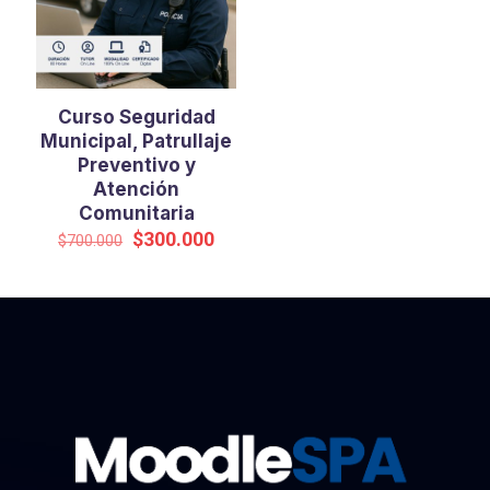
Curso Seguridad
Municipal, Patrullaje
Preventivo y
Atención
Comunitaria
El
El
$
300.000
$
700.000
precio
precio
original
actual
era:
es:
$700.000.
$300.000.