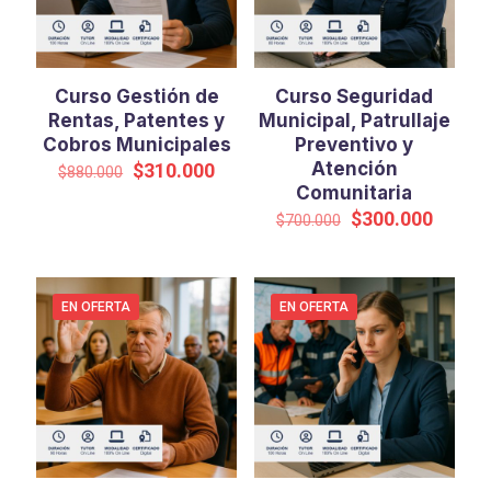
Curso Gestión de
Curso Seguridad
Rentas, Patentes y
Municipal, Patrullaje
Cobros Municipales
Preventivo y
El
El
Atención
$
310.000
$
880.000
precio
precio
Comunitaria
original
actual
El
El
$
300.000
$
700.000
era:
es:
precio
precio
$880.000.
$310.000.
original
actual
era:
es:
$700.000.
$300.0
EN OFERTA
EN OFERTA