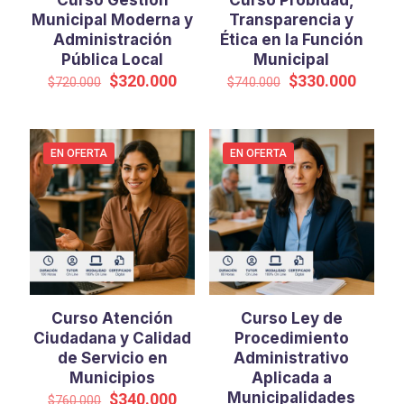
Curso Gestión
Curso Probidad,
Municipal Moderna y
Transparencia y
Administración
Ética en la Función
Pública Local
Municipal
El
El
El
El
$
320.000
$
330.000
$
720.000
$
740.000
precio
precio
precio
precio
original
actual
original
actual
era:
es:
era:
es:
$720.000.
$320.000.
$740.000.
$330.0
EN OFERTA
EN OFERTA
Curso Atención
Curso Ley de
Ciudadana y Calidad
Procedimiento
de Servicio en
Administrativo
Municipios
Aplicada a
El
El
Municipalidades
$
340.000
$
760.000