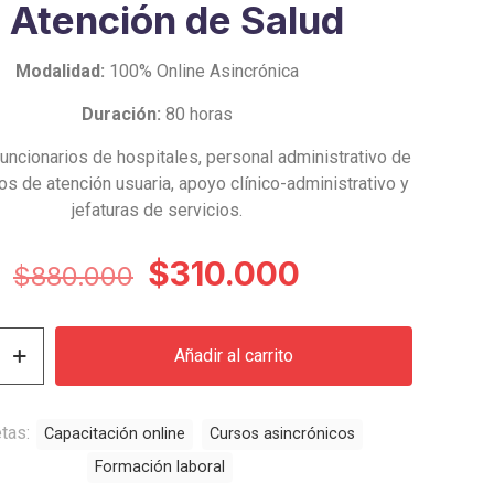
a Atención de Salud
Modalidad:
100% Online Asincrónica
Duración:
80 horas
uncionarios de hospitales, personal administrativo de
os de atención usuaria, apoyo clínico-administrativo y
jefaturas de servicios.
El
El
$
310.000
$
880.000
precio
precio
original
actual
Añadir al carrito
era:
es:
$880.000.
$310.000.
etas:
Capacitación online
Cursos asincrónicos
Formación laboral