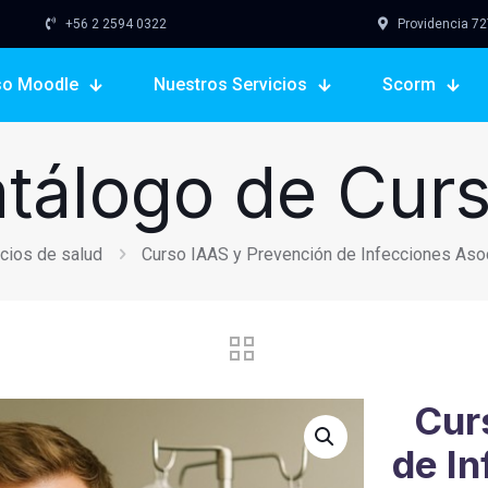
+56 2 2594 0322
Providencia 727,
so Moodle
Nuestros Servicios
Scorm
tálogo de Cur
icios de salud
Curso IAAS y Prevención de Infecciones Asoc
Cur
de I