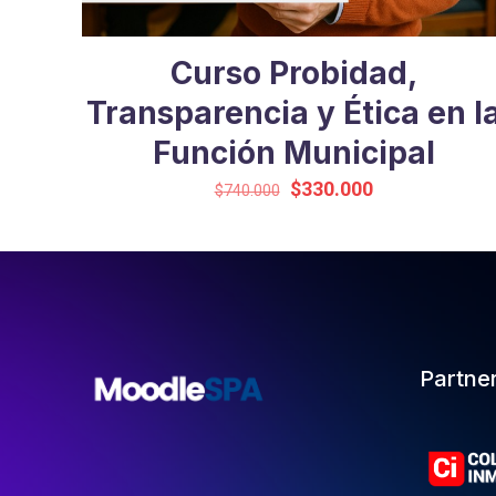
Curso Probidad,
Transparencia y Ética en l
Función Municipal
El
El
$
330.000
$
740.000
precio
precio
original
actual
era:
es:
$740.000.
$330.000.
Partne