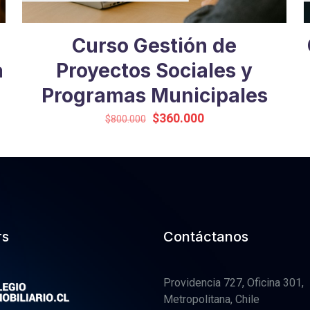
Curso Gestión de
a
Proyectos Sociales y
Programas Municipales
El
El
$
360.000
$
800.000
precio
precio
original
actual
era:
es:
$800.000.
$360.000.
rs
Contáctanos
Providencia 727, Oficina 301,
Metropolitana, Chile