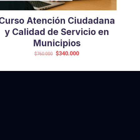
Curso Atención Ciudadana
y Calidad de Servicio en
Municipios
El
El
$
340.000
$
760.000
precio
precio
original
actual
era:
es:
$760.000.
$340.000.