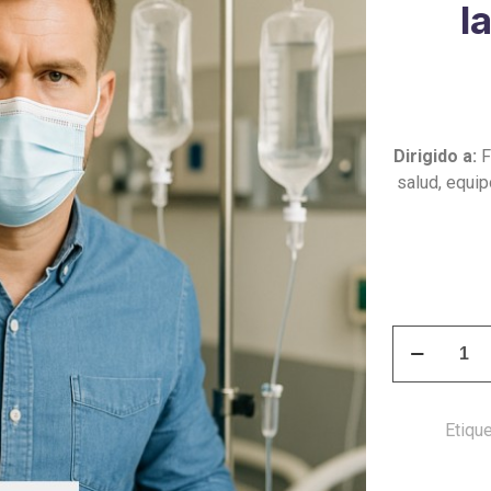
l
Dirigido a:
F
salud, equip
Curso
IAAS
y
Prevención
Etiqu
de
Infecciones