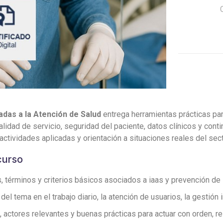
Asociadas
a
la
Atención
de
Salud
cantidad
das a la Atención de Salud
entrega herramientas prácticas pa
alidad de servicio, seguridad del paciente, datos clínicos y cont
ctividades aplicadas y orientación a situaciones reales del sect
curso
 términos y criterios básicos asociados a iaas y prevención de 
l tema en el trabajo diario, la atención de usuarios, la gestión 
, actores relevantes y buenas prácticas para actuar con orden, re