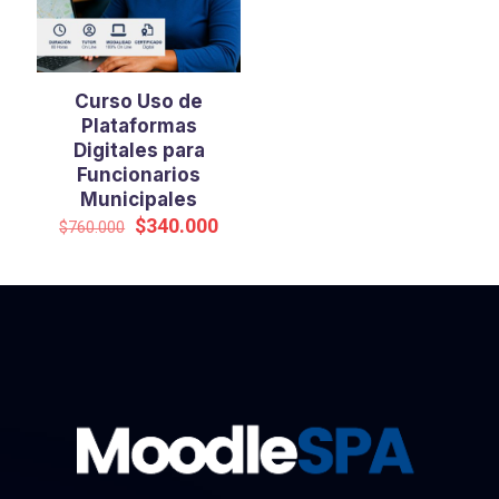
Curso Uso de
Plataformas
Digitales para
Funcionarios
Municipales
El
El
$
340.000
$
760.000
precio
precio
original
actual
era:
es:
$760.000.
$340.000.