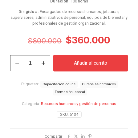
Duración:
100 horas
Dirigido a:
Encargados de recursos humanos, jefaturas,
supervisores, administrativos de personal, equipos de bienestar y
profesionales de gestión organizacional.
El
El
$
360.000
$
800.000
precio
preci
original
actual
Curso
Añadir al carrito
Reclutamiento,
era:
es:
Selección
$800.000.
$360.
y
Onboarding
Etiquetas:
Capacitación online
Cursos asincrónicos
de
Formación laboral
Personal
cantidad
Categoría:
Recursos humanos y gestión de personas
SKU:
5134
Compartir