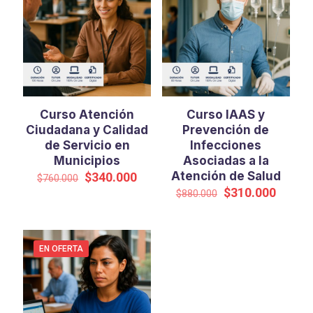
Curso Atención
Curso IAAS y
Ciudadana y Calidad
Prevención de
de Servicio en
Infecciones
Municipios
Asociadas a la
El
El
Atención de Salud
$
340.000
$
760.000
precio
precio
El
El
$
310.000
$
880.000
original
actual
precio
precio
era:
es:
original
actual
$760.000.
$340.000.
era:
es:
$880.000.
$310.0
EN OFERTA