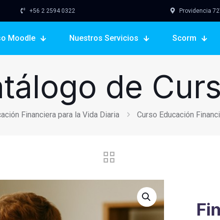
+56 2 2594 0322
Providencia 727,
so Moodle
Nuestros Servicios
Scorm
tálogo de Cur
ción Financiera para la Vida Diaria
Curso Educación Financie
Fi