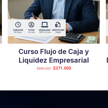
Curso Flujo de Caja y
Liquidez Empresarial
El
El
$
371.000
$
886.000
precio
precio
original
actual
era:
es:
$886.000.
$371.000.