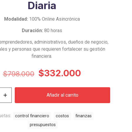
Diaria
Modalidad:
100% Online Asincrónica
Duración:
80 horas
mprendedores, administrativos, dueños de negocio,
les y personas que requieren fortalecer su gestión
financiera.
El
El
$
332.000
$
798.000
precio
precio
original
actual
Añadir al carrito
era:
es:
$798.000.
$332.000.
uetas:
control financiero
costos
finanzas
presupuestos