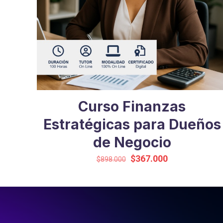
Curso Finanzas
Estratégicas para Dueños
de Negocio
El
El
$
367.000
$
898.000
precio
precio
original
actual
era:
es:
$898.000.
$367.000.