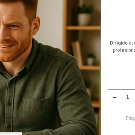
Dirigido a:
e
profesiona
Curso
Educación
Financiera
para
Etiq
la
Vida