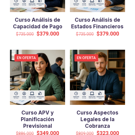
Curso Análisis de
Curso Análisis de
Capacidad de Pago
Estados Financieros
El
El
El
El
$
379.000
$
379.000
$
735.000
$
735.000
precio
precio
precio
precio
original
actual
original
actual
era:
es:
era:
es:
$735.000.
$379.000.
$735.000.
$379.0
EN OFERTA
EN OFERTA
Curso APV y
Curso Aspectos
Planificación
Legales de la
Previsional
Cobranza
El
El
El
El
$
349.000
$
323.000
$
886.000
$
809.000