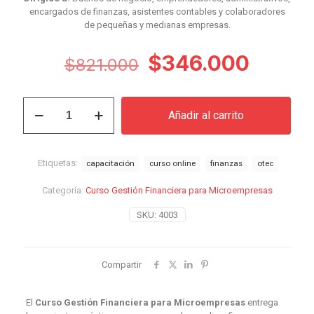
encargados de finanzas, asistentes contables y colaboradores
de pequeñas y medianas empresas.
El
El
$
346.000
$
821.000
precio
precio
original
actual
Curso
Añadir al carrito
Gestión
era:
es:
Financiera
$821.000.
$346.
para
Microempresas
Etiquetas:
capacitación
curso online
finanzas
otec
cantidad
Categoría:
Curso Gestión Financiera para Microempresas
SKU:
4003
Compartir
El
Curso Gestión Financiera para Microempresas
entrega