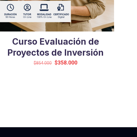
Curso Evaluación de
Proyectos de Inversión
El
El
$
358.000
$
854.000
precio
precio
original
actual
era:
es:
$854.000.
$358.000.