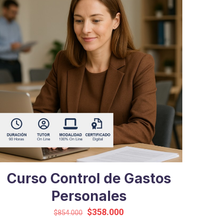
Curso Control de Gastos
Personales
El
El
$
358.000
$
854.000