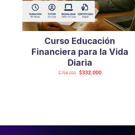
Curso Educación
Financiera para la Vida
Diaria
El
El
$
332.000
$
798.000
precio
precio
original
actual
era:
es:
$798.000.
$332.000.