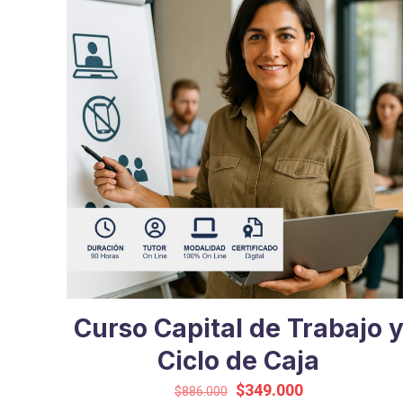
Curso Capital de Trabajo 
Ciclo de Caja
El
El
$
349.000
$
886.000