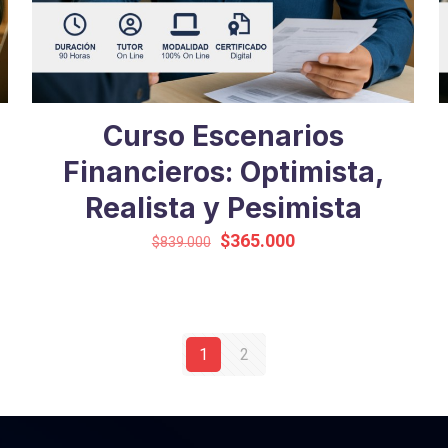
Curso Escenarios
Financieros: Optimista,
Realista y Pesimista
El
El
$
365.000
$
839.000
precio
precio
original
actual
era:
es:
$839.000.
$365.000.
1
2