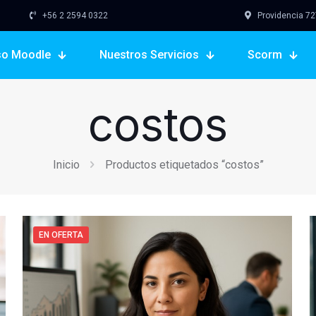
+56 2 2594 0322
Providencia 727,
so Moodle
Nuestros Servicios
Scorm
costos
Inicio
Productos etiquetados “costos”
EN OFERTA