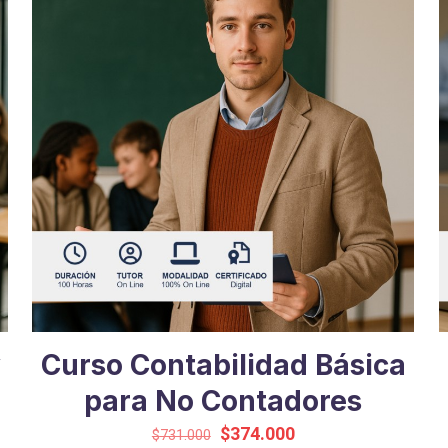
y
Curso Contabilidad Básica
para No Contadores
El
El
$
374.000
$
731.000