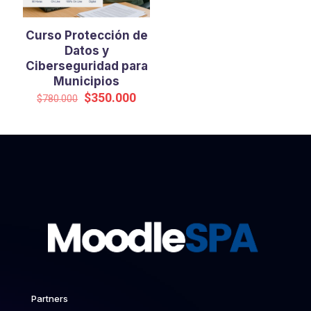
Curso Protección de
Datos y
Ciberseguridad para
Municipios
El
El
$
350.000
$
780.000
precio
precio
original
actual
era:
es:
$780.000.
$350.000.
Partners