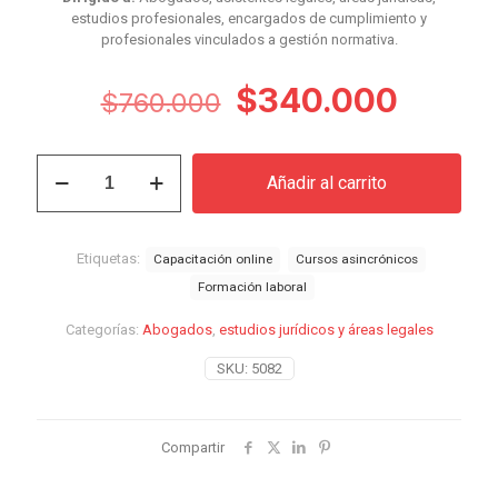
estudios profesionales, encargados de cumplimiento y
profesionales vinculados a gestión normativa.
El
El
$
340.000
$
760.000
precio
preci
original
actual
Curso
Añadir al carrito
Derecho
era:
es:
Laboral
$760.000.
$340.
Aplicado
a
Etiquetas:
Capacitación online
Cursos asincrónicos
Recursos
Formación laboral
Humanos
cantidad
Categorías:
Abogados
,
estudios jurídicos y áreas legales
SKU:
5082
Compartir