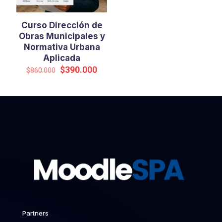
Curso Dirección de
Obras Municipales y
Normativa Urbana
Aplicada
El
El
$
390.000
$
860.000
precio
precio
original
actual
era:
es:
$860.000.
$390.000.
Partners