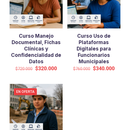
Curso Manejo
Curso Uso de
Documental, Fichas
Plataformas
Clínicas y
Digitales para
Confidencialidad de
Funcionarios
Datos
Municipales
El
El
El
El
$
320.000
$
340.000
$
720.000
$
760.000
precio
precio
precio
precio
original
actual
original
actual
era:
es:
era:
es:
$720.000.
$320.000.
$760.000.
$340.0
EN OFERTA