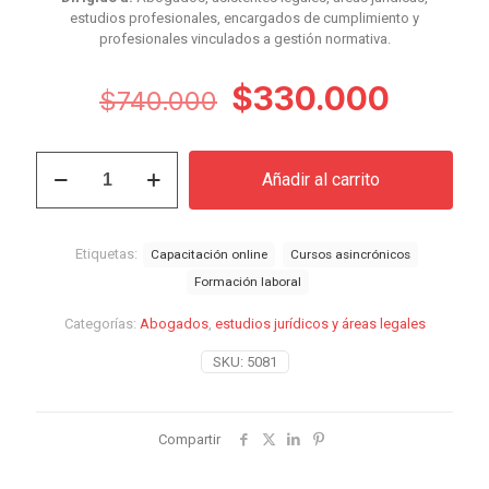
estudios profesionales, encargados de cumplimiento y
profesionales vinculados a gestión normativa.
El
El
$
330.000
$
740.000
precio
precio
original
actual
Curso
Añadir al carrito
Compliance,
era:
es:
Probidad
$740.000.
$330.
y
Prevención
Etiquetas:
Capacitación online
Cursos asincrónicos
de
Formación laboral
Riesgos
Legales
Categorías:
Abogados
,
estudios jurídicos y áreas legales
cantidad
SKU:
5081
Compartir