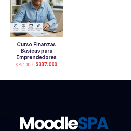
Curso Finanzas
Básicas para
Emprendedores
El
El
$
337.000
$
794.000
precio
precio
original
actual
era:
es:
$794.000.
$337.000.