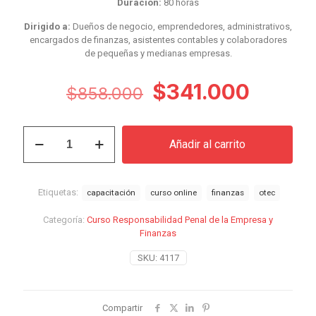
Duración:
80 horas
Dirigido a:
Dueños de negocio, emprendedores, administrativos,
encargados de finanzas, asistentes contables y colaboradores
de pequeñas y medianas empresas.
El
El
$
341.000
$
858.000
precio
precio
original
actual
Curso
Añadir al carrito
Responsabilidad
era:
es:
Penal
$858.000.
$341.0
de
la
Etiquetas:
capacitación
curso online
finanzas
otec
Empresa
y
Categoría:
Curso Responsabilidad Penal de la Empresa y
Finanzas
Finanzas
cantidad
SKU:
4117
Compartir