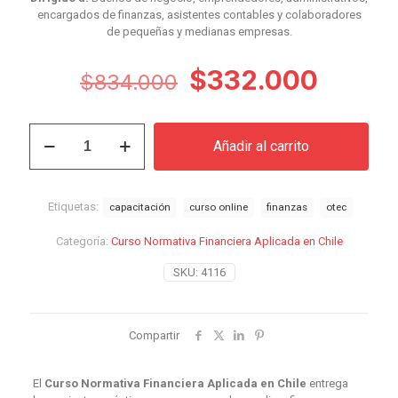
encargados de finanzas, asistentes contables y colaboradores
de pequeñas y medianas empresas.
El
El
$
332.000
$
834.000
precio
preci
original
actual
Curso
Añadir al carrito
Normativa
era:
es:
Financiera
$834.000.
$332.
Aplicada
en
Etiquetas:
capacitación
curso online
finanzas
otec
Chile
cantidad
Categoría:
Curso Normativa Financiera Aplicada en Chile
SKU:
4116
Compartir
El
Curso Normativa Financiera Aplicada en Chile
entrega