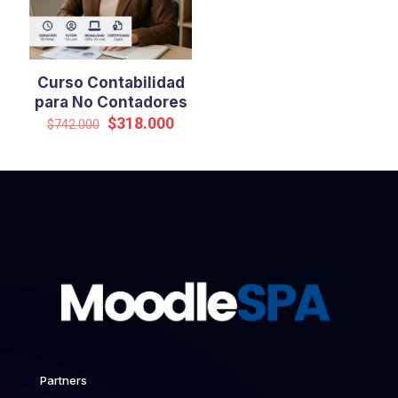
Curso Contabilidad
para No Contadores
El
El
$
318.000
$
742.000
precio
precio
original
actual
era:
es:
$742.000.
$318.000.
Partners