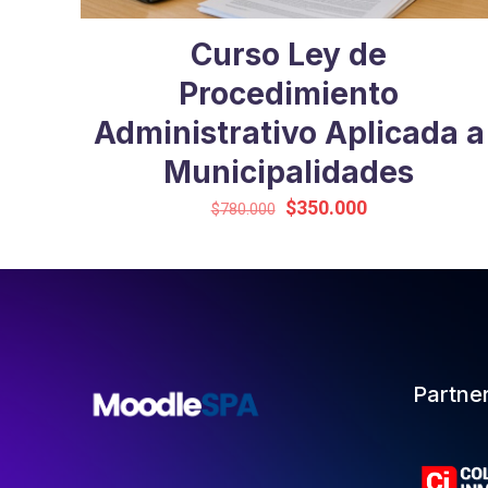
Curso Ley de
Procedimiento
Administrativo Aplicada a
Municipalidades
El
El
$
350.000
$
780.000
precio
precio
original
actual
era:
es:
$780.000.
$350.000.
Partne