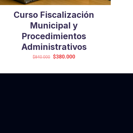
Curso Fiscalización
Municipal y
Procedimientos
Administrativos
El
El
$
380.000
$
840.000
precio
precio
original
actual
era:
es:
$840.000.
$380.000.