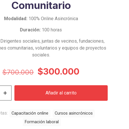
Comunitario
Modalidad:
100% Online Asincrónica
Duración:
100 horas
Dirigentes sociales, juntas de vecinos, fundaciones,
nes comunitarias, voluntarios y equipos de proyectos
sociales.
El
El
$
300.000
$
700.000
precio
precio
original
actual
Añadir al carrito
era:
es:
n
$700.000.
$300.000.
etas:
Capacitación online
Cursos asincrónicos
Formación laboral