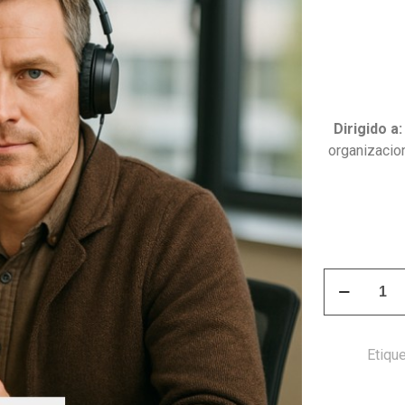
Dirigido a:
organizacio
Curso
Participació
Ciudadana
y
Etiqu
Liderazgo
Comunitario