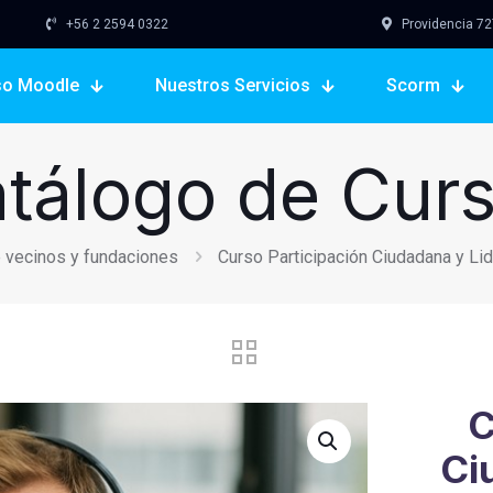
+56 2 2594 0322
Providencia 727,
so Moodle
Nuestros Servicios
Scorm
tálogo de Cur
e vecinos y fundaciones
Curso Participación Ciudadana y Li
C
Ci