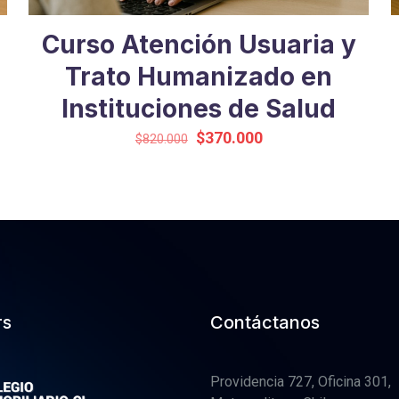
Curso Atención Usuaria y
Trato Humanizado en
Instituciones de Salud
El
El
$
370.000
$
820.000
precio
precio
original
actual
era:
es:
$820.000.
$370.000.
rs
Contáctanos
Providencia 727, Oficina 301,