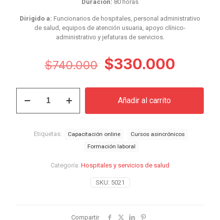
Duración:
80 horas
Dirigido a:
Funcionarios de hospitales, personal administrativo
de salud, equipos de atención usuaria, apoyo clínico-
administrativo y jefaturas de servicios.
El
El
$
330.000
$
740.000
precio
precio
original
actual
Curso
Añadir al carrito
Protección
era:
es:
de
$740.000.
$330.
Datos
Personales
Etiquetas:
Capacitación online
Cursos asincrónicos
en
Formación laboral
Salud
y
Categoría:
Hospitales y servicios de salud
Ficha
Clínica
SKU:
5021
Electrónica
cantidad
Compartir