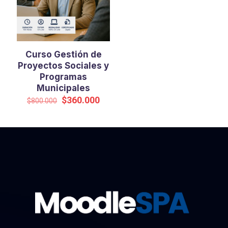
Curso Gestión de
Proyectos Sociales y
Programas
Municipales
El
El
$
360.000
$
800.000
precio
precio
original
actual
era:
es:
$800.000.
$360.000.