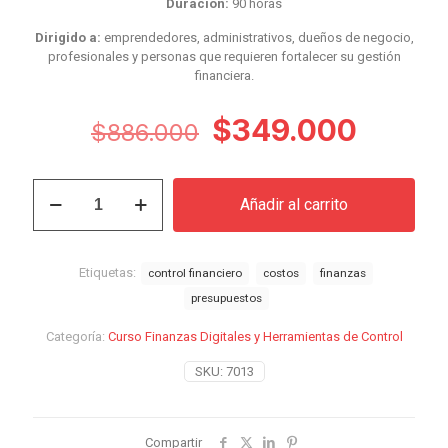
Duración:
90 horas
Dirigido a:
emprendedores, administrativos, dueños de negocio,
profesionales y personas que requieren fortalecer su gestión
financiera.
El
El
$
349.000
$
886.000
precio
precio
original
actual
Curso
Añadir al carrito
Finanzas
era:
es:
Digitales
$886.000.
$349.
y
Herramientas
Etiquetas:
control financiero
costos
finanzas
de
presupuestos
Control
cantidad
Categoría:
Curso Finanzas Digitales y Herramientas de Control
SKU:
7013
Compartir