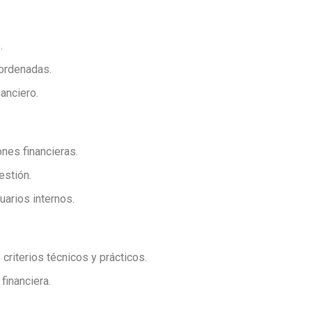
.
 ordenadas.
nanciero.
ones financieras.
estión.
uarios internos.
riterios técnicos y prácticos.
financiera.