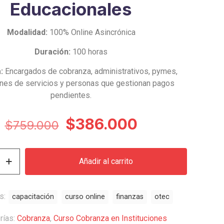
Educacionales
Modalidad:
100% Online Asincrónica
Duración:
100 horas
:
Encargados de cobranza, administrativos, pymes,
iones de servicios y personas que gestionan pagos
pendientes.
El
El
$
386.000
$
759.000
precio
precio
original
actual
Añadir al carrito
era:
es:
$759.000.
$386.000.
s
s:
capacitación
curso online
finanzas
otec
les
rías:
Cobranza
,
Curso Cobranza en Instituciones