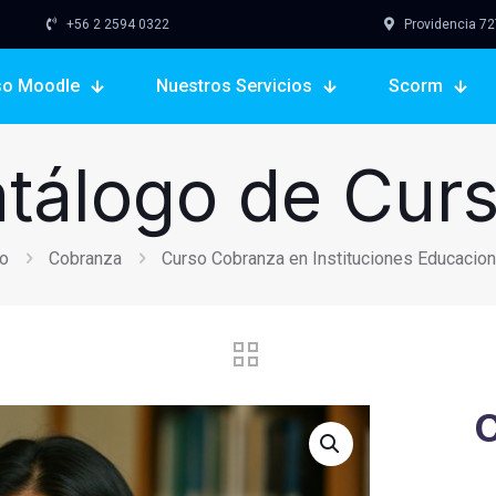
+56 2 2594 0322
Providencia 727,
so Moodle
Nuestros Servicios
Scorm
tálogo de Cur
io
Cobranza
Curso Cobranza en Instituciones Educacio
C