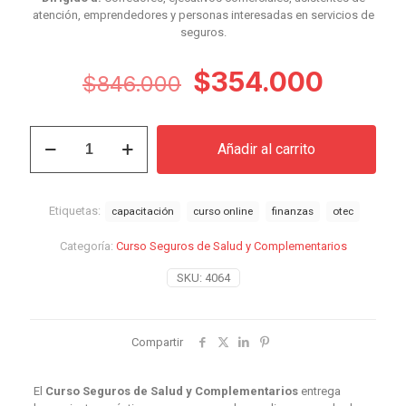
atención, emprendedores y personas interesadas en servicios de
seguros.
El
El
$
354.000
$
846.000
precio
precio
original
actual
Curso
Añadir al carrito
Seguros
era:
es:
de
$846.000.
$354.
Salud
y
Etiquetas:
capacitación
curso online
finanzas
otec
Complementarios
cantidad
Categoría:
Curso Seguros de Salud y Complementarios
SKU:
4064
Compartir
El
Curso Seguros de Salud y Complementarios
entrega