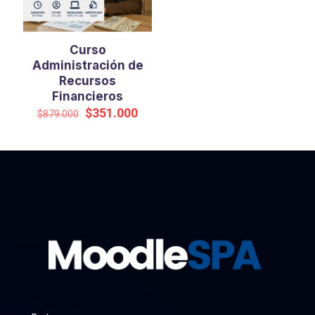
Curso
Administración de
Recursos
Financieros
El
El
$
351.000
$
879.000
precio
precio
original
actual
era:
es:
$879.000.
$351.000.