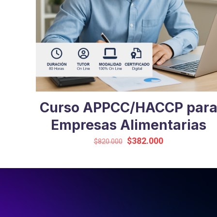
Curso APPCC/HACCP par
Empresas Alimentarias
El
El
$
382.000
$
820.000
precio
precio
original
actual
era:
es:
$820.000.
$382.000.