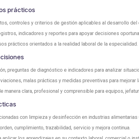
os prácticos
s, controles y criterios de gestión aplicables al desarrollo del 
egistros, indicadores y reportes para apoyar decisiones oportu
os prácticos orientados a la realidad laboral de la especialidad.
ecisiones
ón, preguntas de diagnóstico e indicadores para analizar situac
iaciones, malas prácticas y medidas preventivas para mejorar l
 manera clara, profesional y comprensible para equipos, jefatura
cticas
ionadas con limpieza y desinfección en industrias alimentarias ut
den, cumplimiento, trazabilidad, servicio y mejora continua.
aplicar los aprendizajes en su contexto laboral, comercial o inst