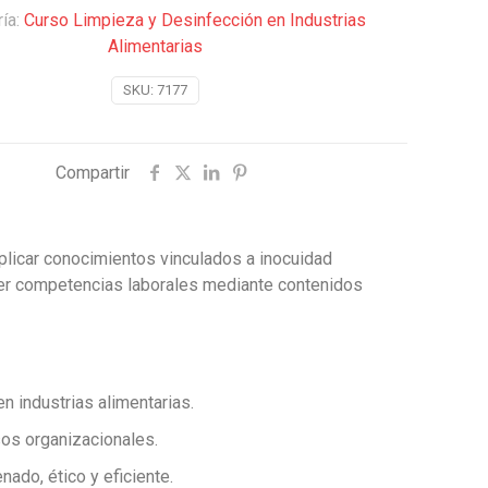
s
ía:
Curso Limpieza y Desinfección en Industrias
Alimentarias
SKU:
7177
Compartir
plicar conocimientos vinculados a inocuidad
lecer competencias laborales mediante contenidos
n industrias alimentarias.
sos organizacionales.
ado, ético y eficiente.