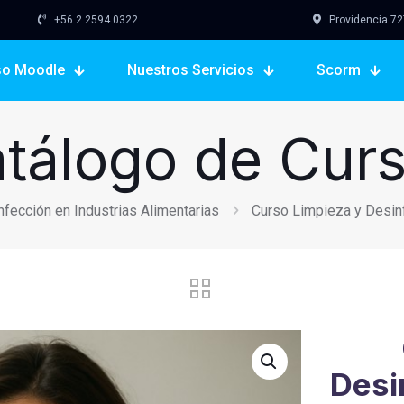
+56 2 2594 0322
Providencia 727,
so Moodle
Nuestros Servicios
Scorm
tálogo de Cur
fección en Industrias Alimentarias
Curso Limpieza y Desinf
Desi