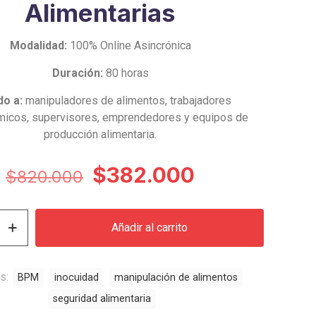
Alimentarias
Modalidad:
100% Online Asincrónica
Duración:
80 horas
do a:
manipuladores de alimentos, trabajadores
micos, supervisores, emprendedores y equipos de
producción alimentaria.
El
El
$
382.000
$
820.000
precio
precio
original
actual
Añadir al carrito
era:
es:
$820.000.
$382.000.
n
as:
BPM
inocuidad
manipulación de alimentos
seguridad alimentaria