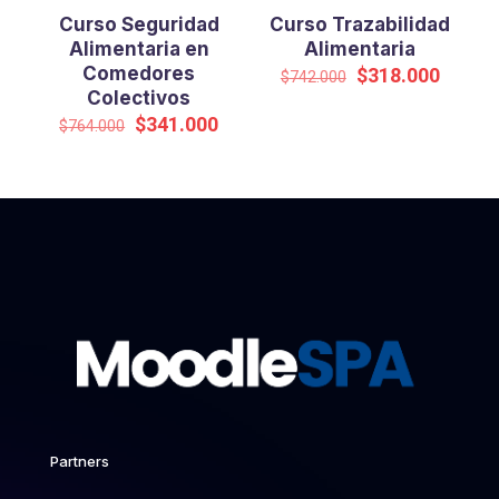
Curso Seguridad
Curso Trazabilidad
Alimentaria en
Alimentaria
Comedores
El
El
$
318.000
$
742.000
precio
precio
Colectivos
original
actual
El
El
$
341.000
$
764.000
era:
es:
precio
precio
$742.000.
$318.0
original
actual
era:
es:
$764.000.
$341.000.
Partners