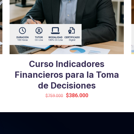
Curso Indicadores
Financieros para la Toma
de Decisiones
El
El
$
386.000
$
759.000
precio
precio
original
actual
era:
es:
$759.000.
$386.000.