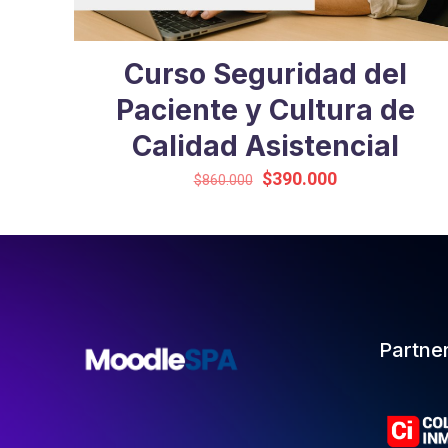
Curso Seguridad del
Paciente y Cultura de
Calidad Asistencial
El
El
$
390.000
$
860.000
precio
precio
original
actual
era:
es:
$860.000.
$390.000.
Partne