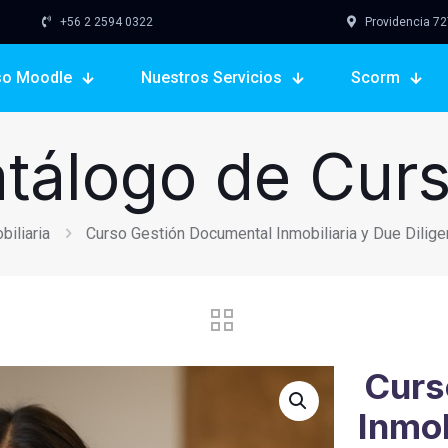
+56 2 2594 0322
Providencia 727,
so Moodle
Nuestros Servicios
Scorm
tálogo de Cur
biliaria
Curso Gestión Documental Inmobiliaria y Due Dilig
Curs
Inmob