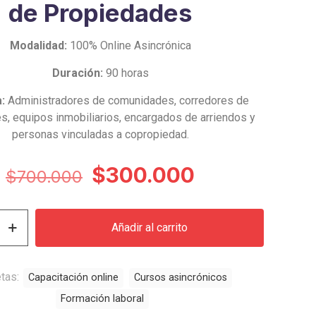
de Propiedades
Modalidad:
100% Online Asincrónica
Duración:
90 horas
a:
Administradores de comunidades, corredores de
s, equipos inmobiliarios, encargados de arriendos y
personas vinculadas a copropiedad.
El
El
$
300.000
$
700.000
precio
precio
original
actual
Añadir al carrito
era:
es:
$700.000.
$300.000.
etas:
Capacitación online
Cursos asincrónicos
Formación laboral