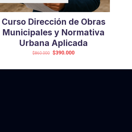
Curso Dirección de Obras
Municipales y Normativa
Urbana Aplicada
El
El
$
390.000
$
860.000
precio
precio
original
actual
era:
es:
$860.000.
$390.000.