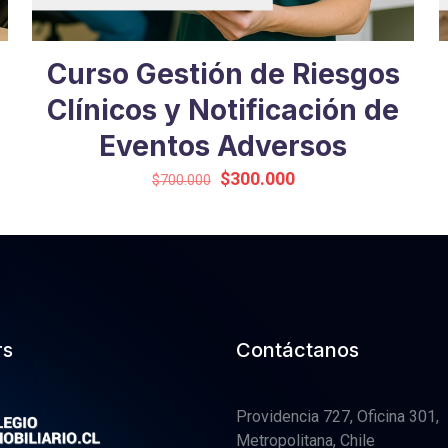
Curso Gestión de Riesgos
Clínicos y Notificación de
Eventos Adversos
El
El
$
300.000
$
700.000
precio
precio
original
actual
era:
es:
$700.000.
$300.000.
rs
Contáctanos
Providencia 727, Oficina 301,
Metropolitana, Chile