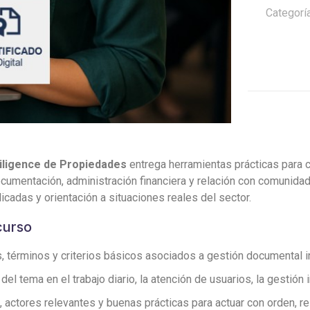
Diligence
Categorí
de
Propiedade
cantidad
Diligence de Propiedades
entrega herramientas prácticas para 
 documentación, administración financiera y relación con comunid
icadas y orientación a situaciones reales del sector.
curso
, términos y criterios básicos asociados a gestión documental i
l tema en el trabajo diario, la atención de usuarios, la gestión 
, actores relevantes y buenas prácticas para actuar con orden, re