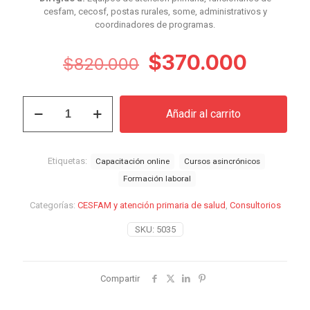
cesfam, cecosf, postas rurales, some, administrativos y
coordinadores de programas.
El
El
$
370.000
$
820.000
precio
precio
original
actual
Curso
Añadir al carrito
Gestión
era:
es:
de
$820.000.
$370.
Programas
de
Etiquetas:
Capacitación online
Cursos asincrónicos
Salud
Formación laboral
en
Atención
Categorías:
CESFAM y atención primaria de salud
,
Consultorios
Primaria
cantidad
SKU:
5035
Compartir