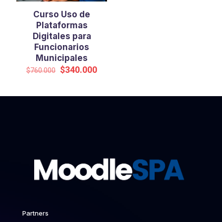
Curso Uso de
Plataformas
Digitales para
Funcionarios
Municipales
El
El
$
340.000
$
760.000
precio
precio
original
actual
era:
es:
$760.000.
$340.000.
Partners