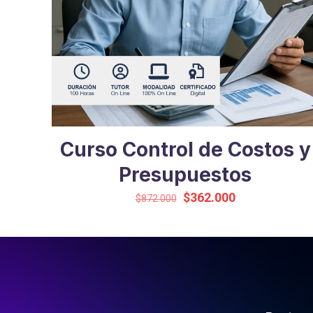
Curso Control de Costos y
Presupuestos
El
El
$
362.000
$
872.000
precio
precio
original
actual
era:
es:
$872.000.
$362.000.