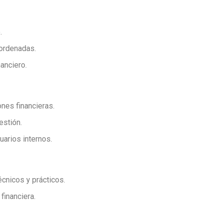
.
 ordenadas.
nanciero.
ones financieras.
estión.
uarios internos.
écnicos y prácticos.
financiera.