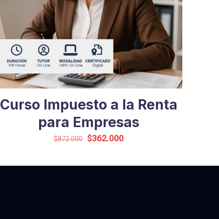
Curso Impuesto a la Renta
para Empresas
El
El
$
362.000
$
872.000
precio
precio
original
actual
era:
es:
$872.000.
$362.000.