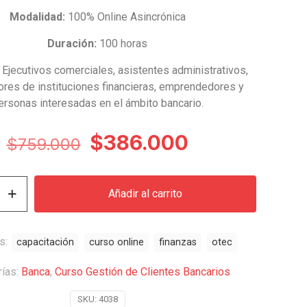
Modalidad:
100% Online Asincrónica
Duración:
100 horas
Ejecutivos comerciales, asistentes administrativos,
ores de instituciones financieras, emprendedores y
ersonas interesadas en el ámbito bancario.
El
El
$
386.000
$
759.000
precio
precio
original
actual
Añadir al carrito
era:
es:
$759.000.
$386.000.
s:
capacitación
curso online
finanzas
otec
rías:
Banca
,
Curso Gestión de Clientes Bancarios
SKU:
4038