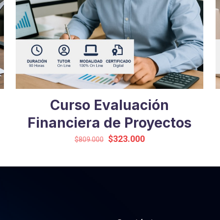
Curso Evaluación
Financiera de Proyectos
El
El
$
323.000
$
809.000
precio
precio
original
actual
era:
es:
$809.000.
$323.000.