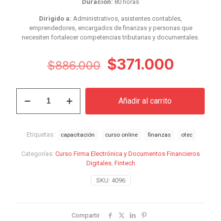
Duración:
80 horas
Dirigido a:
Administrativos, asistentes contables,
emprendedores, encargados de finanzas y personas que
necesiten fortalecer competencias tributarias y documentales.
El
El
$
371.000
$
886.000
precio
precio
original
actual
Curso
Añadir al carrito
Firma
era:
es:
Electrónica
$886.000.
$371.0
y
Documentos
Etiquetas:
capacitación
curso online
finanzas
otec
Financieros
Digitales
Categorías:
Curso Firma Electrónica y Documentos Financieros
cantidad
Digitales
,
Fintech
SKU:
4096
Compartir