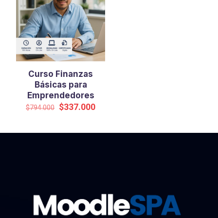
Curso Finanzas
Básicas para
Emprendedores
El
El
$
337.000
$
794.000
precio
precio
original
actual
era:
es:
$794.000.
$337.000.