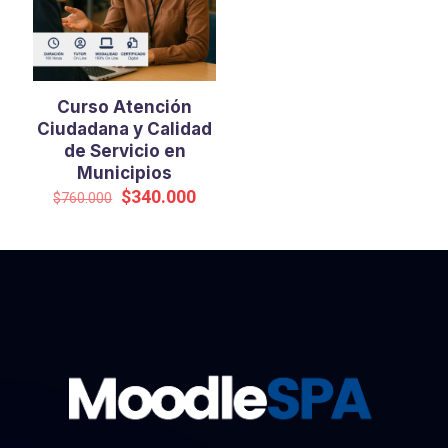
Curso Atención
Ciudadana y Calidad
de Servicio en
Municipios
El
El
$
340.000
$
760.000
precio
precio
original
actual
era:
es:
$760.000.
$340.000.