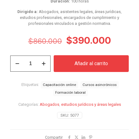
Duración:
100 horas
Dirigido a:
Abogados, asistentes legales, áreas jurídicas,
estudios profesionales, encargados de cumplimiento y
profesionales vinculados a gestión normativa.
El
El
$
390.000
$
860.000
precio
preci
original
actual
Curso
Añadir al carrito
Contratos
era:
es:
Digitales,
$860.000.
$390.
Firma
Electrónica
Etiquetas:
Capacitación online
Cursos asincrónicos
y
Formación laboral
Evidencia
Documental
Categorías:
Abogados
,
estudios jurídicos y áreas legales
cantidad
SKU:
5077
Compartir