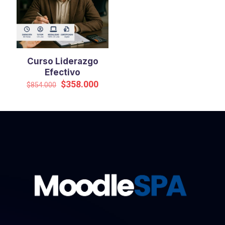
Curso Liderazgo
Efectivo
El
El
$
358.000
$
854.000
precio
precio
original
actual
era:
es:
$854.000.
$358.000.