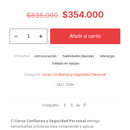
El
El
$
354.000
$
835.000
precio
preci
original
actual
Curso
Añadir al carrito
Confianza
era:
es:
y
$835.000.
$354.
Seguridad
Personal
Etiquetas:
comunicación
habilidades blandas
liderazgo
cantidad
trabajo en equipo
Categoría:
Curso Confianza y Seguridad Personal
SKU:
7044
Compartir
El
Curso Confianza y Seguridad Personal
entrega
herramientas prácticas para comprender y aplicar