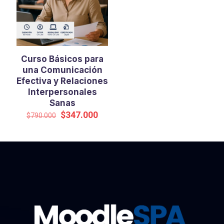
Curso Básicos para
una Comunicación
Efectiva y Relaciones
Interpersonales
Sanas
El
El
$
347.000
$
790.000
precio
precio
original
actual
era:
es:
$790.000.
$347.000.