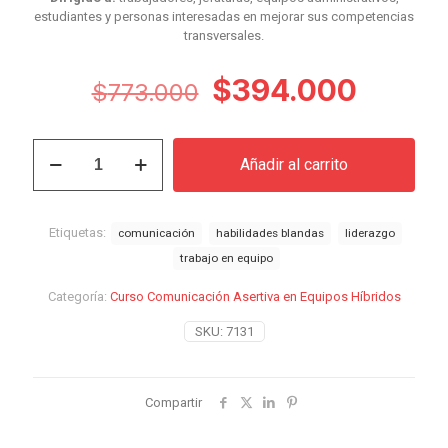
estudiantes y personas interesadas en mejorar sus competencias
transversales.
El
El
$
394.000
$
773.000
precio
precio
original
actual
Curso
Añadir al carrito
Comunicación
era:
es:
Asertiva
$773.000.
$394.
en
Equipos
Etiquetas:
comunicación
habilidades blandas
liderazgo
Híbridos
trabajo en equipo
cantidad
Categoría:
Curso Comunicación Asertiva en Equipos Híbridos
SKU:
7131
Compartir