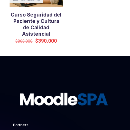
Curso Seguridad del
Paciente y Cultura
de Calidad
Asistencial
El
El
$
390.000
$
860.000
precio
precio
original
actual
era:
es:
$860.000.
$390.000.
Partners