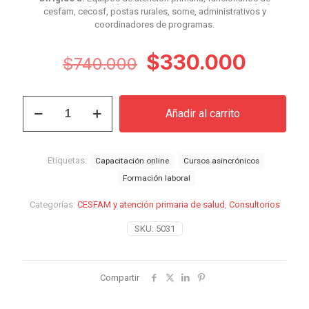
cesfam, cecosf, postas rurales, some, administrativos y
coordinadores de programas.
El
El
$
330.000
$
740.000
precio
precio
original
actual
Curso
Añadir al carrito
Atención
era:
es:
Primaria
$740.000.
$330.
de
Salud
Etiquetas:
Capacitación online
Cursos asincrónicos
y
Formación laboral
Gestión
Territorial
Categorías:
CESFAM y atención primaria de salud
,
Consultorios
cantidad
SKU:
5031
Compartir