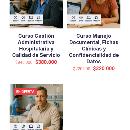
Curso Gestión
Curso Manejo
Administrativa
Documental, Fichas
Hospitalaria y
Clínicas y
Calidad de Servicio
Confidencialidad de
El
El
Datos
$
380.000
$
840.000
precio
precio
El
El
$
320.000
$
720.000
original
actual
precio
precio
era:
es:
original
actual
$840.000.
$380.000.
era:
es:
$720.000.
$320.0
EN OFERTA