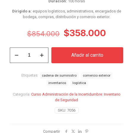
Duración:
100 horas
Dirigido a:
equipos logísticos, administrativos, encargados de
bodega, compras, distribución y comercio exterior.
El
El
$
358.000
$
854.000
precio
precio
original
actual
Curso
Añadir al carrito
Administración
era:
es:
de
$854.000.
$358.
la
Incertidumbre:
Etiquetas:
cadena de suministro
comercio exterior
Inventario
inventarios
logística
de
Seguridad
Categoría:
Curso Administración de la Incertidumbre: Inventario
cantidad
de Seguridad
SKU:
7056
Compartir