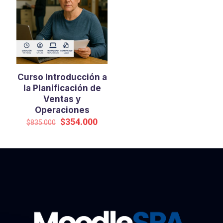
Curso Introducción a
la Planificación de
Ventas y
Operaciones
El
El
$
354.000
$
835.000
precio
precio
original
actual
era:
es:
$835.000.
$354.000.