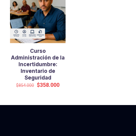
Curso
Administración de la
Incertidumbre:
Inventario de
Seguridad
El
El
$
358.000
$
854.000
precio
precio
original
actual
era:
es:
$854.000.
$358.000.