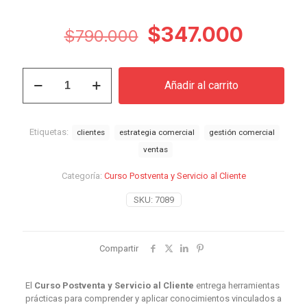
El
El
$
347.000
$
790.000
precio
precio
original
actual
Curso
Añadir al carrito
Postventa
era:
es:
y
$790.000.
$347.0
Servicio
al
Etiquetas:
clientes
estrategia comercial
gestión comercial
Cliente
ventas
cantidad
Categoría:
Curso Postventa y Servicio al Cliente
SKU:
7089
Compartir
El
Curso Postventa y Servicio al Cliente
entrega herramientas
prácticas para comprender y aplicar conocimientos vinculados a