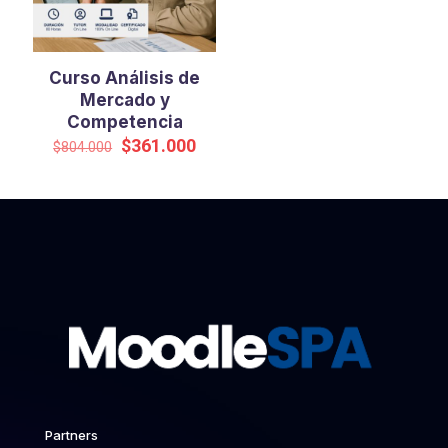
Curso Análisis de
Mercado y
Competencia
El
El
$
361.000
$
804.000
precio
precio
original
actual
era:
es:
$804.000.
$361.000.
Partners