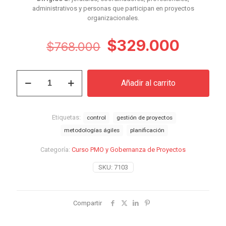
administrativos y personas que participan en proyectos
organizacionales.
El
El
$
329.000
$
768.000
precio
precio
original
actual
Curso
Añadir al carrito
PMO
era:
es:
y
$768.000.
$329.
Gobernanza
de
Etiquetas:
control
gestión de proyectos
Proyectos
metodologías ágiles
planificación
cantidad
Categoría:
Curso PMO y Gobernanza de Proyectos
SKU:
7103
Compartir