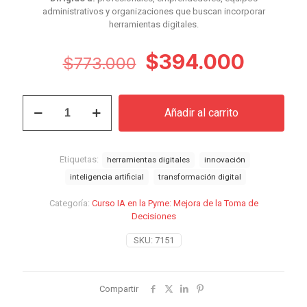
administrativos y organizaciones que buscan incorporar
herramientas digitales.
El
El
$
394.000
$
773.000
precio
precio
original
actual
Curso
Añadir al carrito
IA
era:
es:
en
$773.000.
$394.
la
Pyme:
Etiquetas:
herramientas digitales
innovación
Mejora
inteligencia artificial
transformación digital
de
la
Categoría:
Curso IA en la Pyme: Mejora de la Toma de
Toma
Decisiones
de
Decisiones
SKU:
7151
cantidad
Compartir