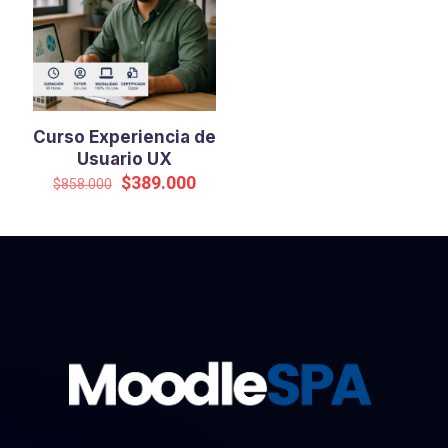
Curso Experiencia de
Usuario UX
El
El
$
389.000
$
858.000
precio
precio
original
actual
era:
es:
$858.000.
$389.000.