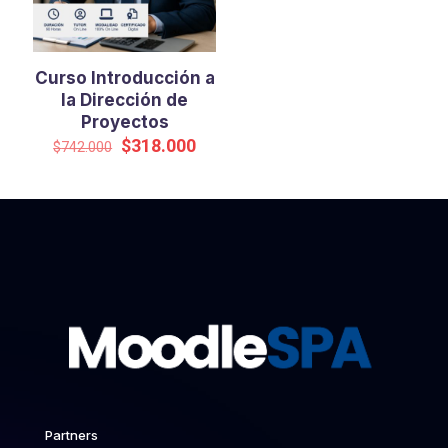
Curso Introducción a
la Dirección de
Proyectos
El
El
$
318.000
$
742.000
precio
precio
original
actual
era:
es:
$742.000.
$318.000.
Partners