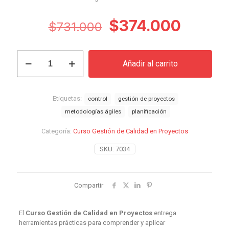
El
El
$
374.000
$
731.000
precio
precio
original
actual
Curso
Añadir al carrito
Gestión
era:
es:
de
$731.000.
$374.0
Calidad
en
Etiquetas:
control
gestión de proyectos
Proyectos
metodologías ágiles
planificación
cantidad
Categoría:
Curso Gestión de Calidad en Proyectos
SKU:
7034
Compartir
El
Curso Gestión de Calidad en Proyectos
entrega
herramientas prácticas para comprender y aplicar