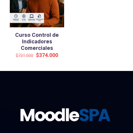
Curso Control de
Indicadores
Comerciales
El
El
$
374.000
$
731.000
precio
precio
original
actual
era:
es:
$731.000.
$374.000.