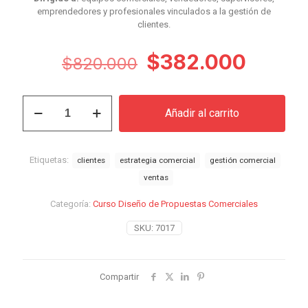
emprendedores y profesionales vinculados a la gestión de
clientes.
El
El
$
382.000
$
820.000
precio
preci
original
actual
Curso
Añadir al carrito
Diseño
era:
es:
de
$820.000.
$382.
Propuestas
Comerciales
Etiquetas:
clientes
estrategia comercial
gestión comercial
cantidad
ventas
Categoría:
Curso Diseño de Propuestas Comerciales
SKU:
7017
Compartir