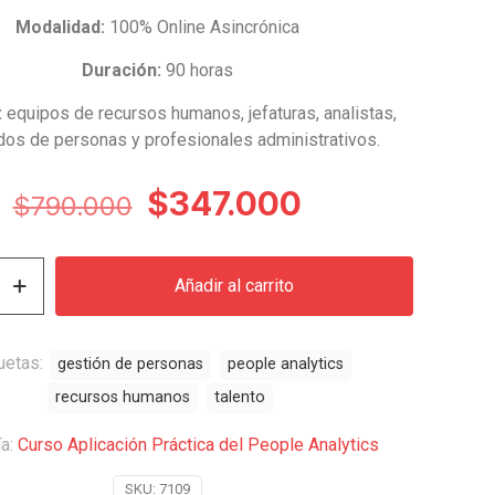
Modalidad:
100% Online Asincrónica
Duración:
90 horas
:
equipos de recursos humanos, jefaturas, analistas,
os de personas y profesionales administrativos.
El
El
$
347.000
$
790.000
precio
precio
original
actual
Añadir al carrito
era:
es:
$790.000.
$347.000.
uetas:
gestión de personas
people analytics
recursos humanos
talento
ía:
Curso Aplicación Práctica del People Analytics
SKU:
7109