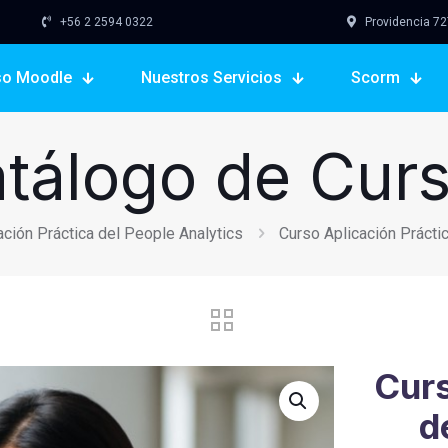
+56 2 2594 0322
Providencia 727,
so Moodle
Nuestros Servicios
Scorm
tálogo de Cur
ación Práctica del People Analytics
Curso Aplicación Prácti
Curs
d