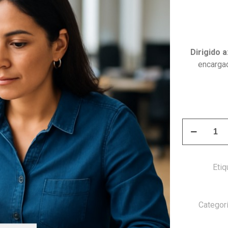
Dirigido a
encargad
Curso
Aplicación
Práctica
del
Etiq
People
Analytics
cantidad
Categor