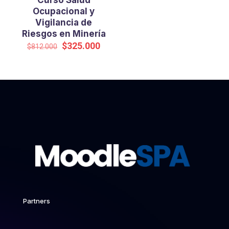
Curso Salud
Ocupacional y
Vigilancia de
Riesgos en Minería
El
El
$
325.000
$
812.000
precio
precio
original
actual
era:
es:
$812.000.
$325.000.
Partners