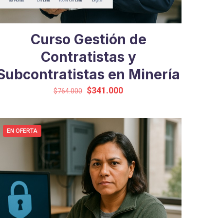
Curso Gestión de
Contratistas y
Subcontratistas en Minería
El
El
$
341.000
$
764.000
precio
precio
original
actual
era:
es:
EN OFERTA
$764.000.
$341.000.