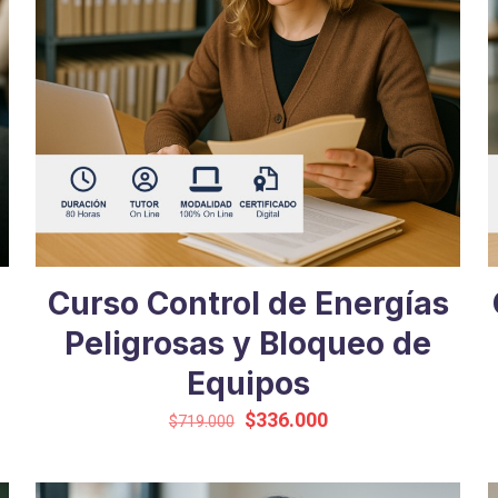
Curso Control de Energías
Peligrosas y Bloqueo de
Equipos
El
El
$
336.000
$
719.000
precio
precio
original
actual