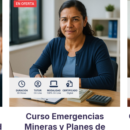
era:
es:
EN OFERTA
$719.000.
$336.000.
Curso Emergencias
d
Mineras y Planes de