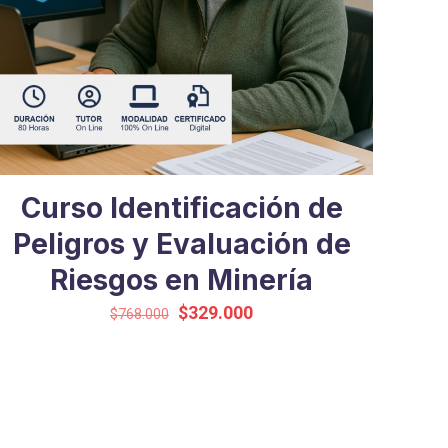
Curso Identificación de
Peligros y Evaluación de
Riesgos en Minería
El
El
$
329.000
$
768.000
precio
precio
original
actual
era:
es:
$768.000.
$329.000.