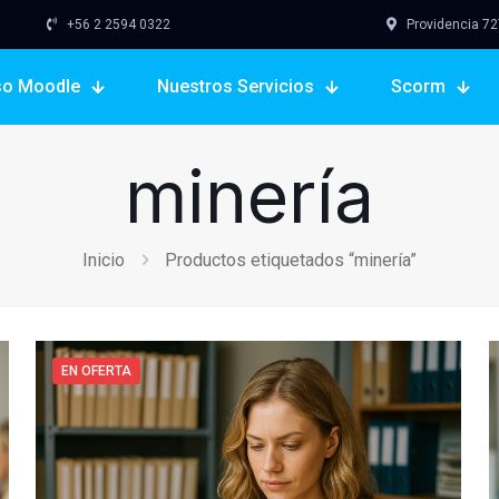
+56 2 2594 0322
Providencia 727,
so Moodle
Nuestros Servicios
Scorm
minería
Inicio
Productos etiquetados “minería”
EN OFERTA