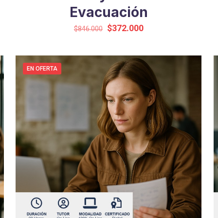
Evacuación
El
El
$
372.000
$
846.000
precio
precio
original
actual
era:
es:
EN OFERTA
$846.000.
$372.000.