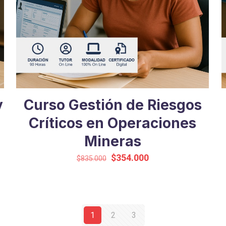
y
Curso Gestión de Riesgos
Críticos en Operaciones
Mineras
El
El
$
354.000
$
835.000
precio
precio
original
actual
era:
es:
$835.000.
$354.000.
1
2
3