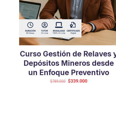
Curso Gestión de Relaves 
Depósitos Mineros desde
un Enfoque Preventivo
El
El
$
339.000
$
789.000
precio
precio
original
actual
era:
es:
$789.000.
$339.000.