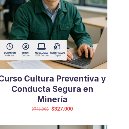
Curso Cultura Preventiva y
Conducta Segura en
Minería
El
El
$
327.000
$
746.000
precio
precio
original
actual