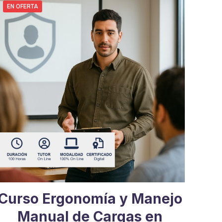
era:
es:
EN OFERTA
$746.000.
$327.000.
Curso Ergonomía y Manejo
Manual de Cargas en