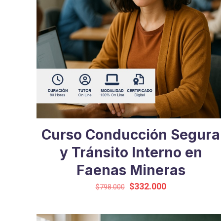
Curso Conducción Segura
y Tránsito Interno en
Faenas Mineras
El
El
$
332.000
$
798.000
precio
precio
original
actual