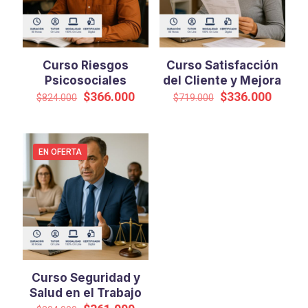
Curso Riesgos
Curso Satisfacción
Psicosociales
del Cliente y Mejora
El
El
El
El
$
366.000
$
336.000
$
824.000
$
719.000
precio
precio
precio
precio
original
actual
original
actual
era:
es:
era:
es:
$824.000.
$366.000.
$719.000.
$336.0
EN OFERTA
Curso Seguridad y
Salud en el Trabajo