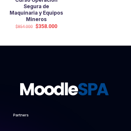
Curso Operación
Segura de
Maquinaria y Equipos
Mineros
El
El
$
358.000
$
854.000
precio
precio
original
actual
era:
es:
$854.000.
$358.000.
Partners