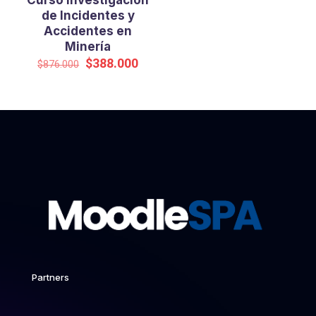
Curso Investigación
de Incidentes y
Accidentes en
Minería
El
El
$
388.000
$
876.000
precio
precio
original
actual
era:
es:
$876.000.
$388.000.
Partners