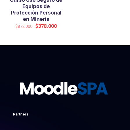
Curso Uso Seguro de
Equipos de
Protección Personal
en Minería
El
El
$
378.000
$
872.000
precio
precio
original
actual
era:
es:
$872.000.
$378.000.
Partners