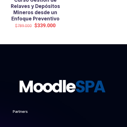
Curso Gestión de
Relaves y Depósitos
Mineros desde un
Enfoque Preventivo
El
El
$
339.000
$
789.000
precio
precio
original
actual
era:
es:
$789.000.
$339.000.
Partners