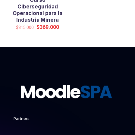
Curso
Ciberseguridad
Operacional para la
Industria Minera
El
El
$
369.000
$
815.000
precio
precio
original
actual
era:
es:
$815.000.
$369.000.
Partners