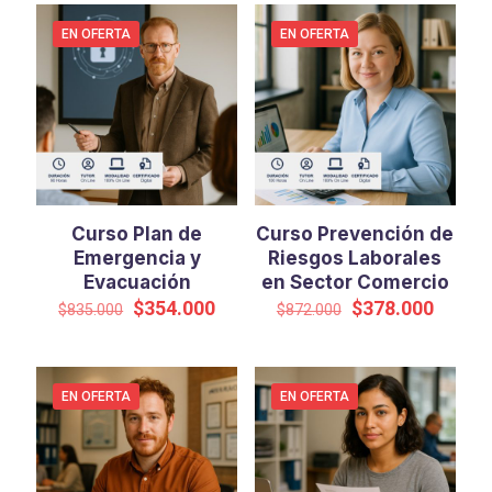
era:
es:
$786.000.
$342.0
EN OFERTA
EN OFERTA
Curso Plan de
Curso Prevención de
Emergencia y
Riesgos Laborales
Evacuación
en Sector Comercio
El
El
El
El
$
354.000
$
378.000
$
835.000
$
872.000
precio
precio
precio
precio
original
actual
original
actual
era:
es:
era:
es:
$835.000.
$354.000.
$872.000.
$378.0
EN OFERTA
EN OFERTA