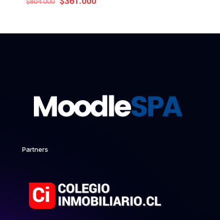
El
El
$
361.000
$
804.000
precio
precio
original
actual
era:
es:
$804.000.
$361.000.
Partners