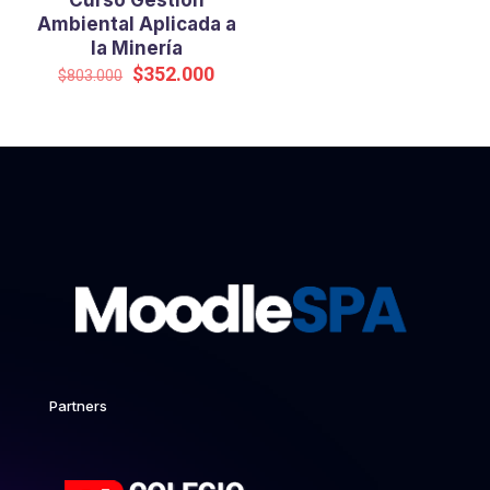
Curso Gestión
Ambiental Aplicada a
la Minería
El
El
$
352.000
$
803.000
precio
precio
original
actual
era:
es:
$803.000.
$352.000.
Partners