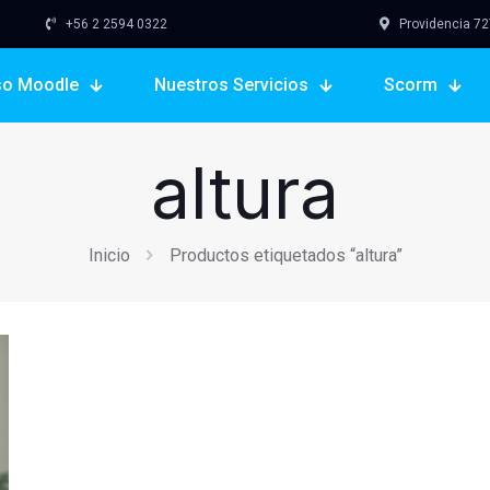
+56 2 2594 0322
Providencia 727,
so Moodle
Nuestros Servicios
Scorm
altura
Inicio
Productos etiquetados “altura”