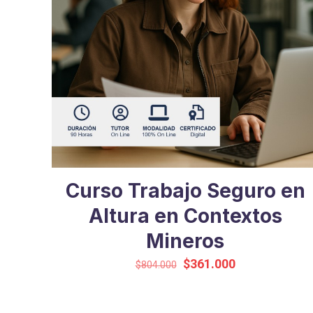
Curso Trabajo Seguro en
Altura en Contextos
Mineros
El
El
$
361.000
$
804.000
precio
precio
original
actual