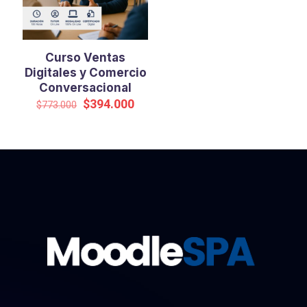
Curso Ventas
Digitales y Comercio
Conversacional
El
El
$
394.000
$
773.000
precio
precio
original
actual
era:
es:
$773.000.
$394.000.