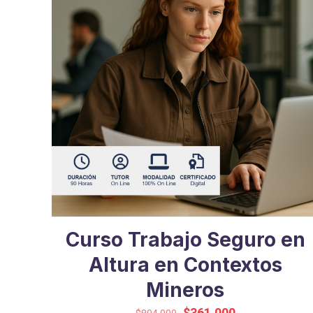
Curso Trabajo Seguro en
Altura en Contextos
Mineros
El
El
$
361.000